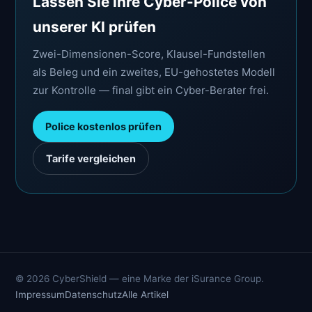
Lassen Sie Ihre Cyber-Police von
unserer KI prüfen
Zwei-Dimensionen-Score, Klausel-Fundstellen
als Beleg und ein zweites, EU-gehostetes Modell
zur Kontrolle — final gibt ein Cyber-Berater frei.
Police kostenlos prüfen
Tarife vergleichen
© 2026 CyberShield — eine Marke der iSurance Group.
Impressum
Datenschutz
Alle Artikel