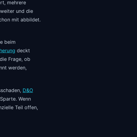
ert, mehrere
weiter und die
chon mit abbildet.
le beim
herung
deckt
 die Frage, ob
nnt werden,
nsschaden,
D&O
r Sparte. Wenn
ielle Teil offen,