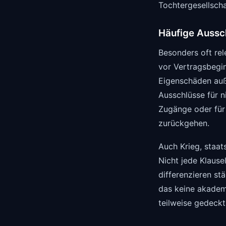
Tochtergesellscha
Häufige Aussch
Besonders oft re
vor Vertragsbegin
Eigenschäden auß
Ausschlüsse für 
Zugänge oder für
zurückgehen.
Auch Krieg, staats
Nicht jede Klause
differenzieren st
das keine akadem
teilweise gedeckt