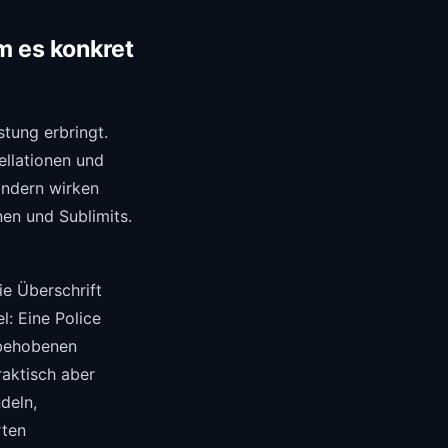
 es konkret
stung erbringt.
ellationen und
sondern wirken
en und Sublimits.
ie Überschrift
l: Eine Police
 behobenen
raktisch aber
deln,
rten