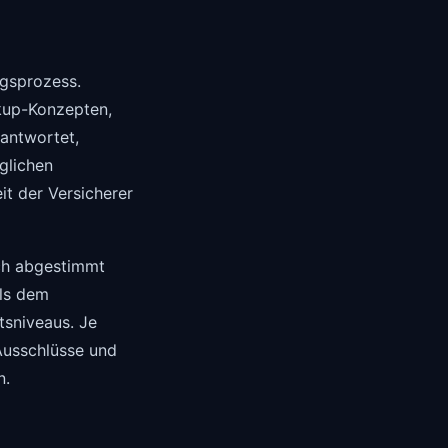
agsprozess.
ckup-Konzepten,
antwortet,
öglichen
t der Versicherer
ich abgestimmt
lls dem
itsniveaus. Je
 Ausschlüsse und
n.