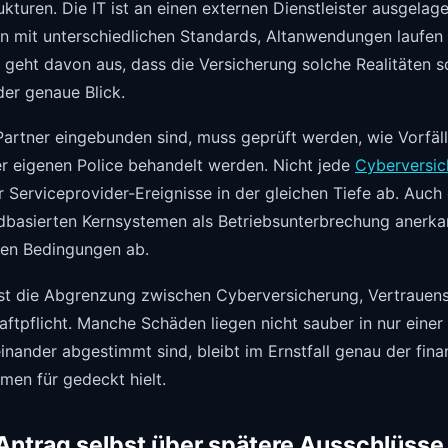
turen. Die IT ist an einen externen Dienstleister ausgelag
n mit unterschiedlichen Standards, Altanwendungen laufen 
geht davon aus, dass die Versicherung solche Realitäten s
der genaue Blick.
Partner eingebunden sind, muss geprüft werden, wie Vorfäl
der eigenen Police behandelt werden. Nicht jede
Cyberversic
r Serviceprovider-Ereignisse in der gleichen Tiefe ab. Auch
udbasierten Kernsystemen als Betriebsunterbrechung anerka
den Bedingungen ab.
ist die Abgrenzung zwischen Cyberversicherung, Vertraue
aftpflicht. Manche Schäden liegen nicht sauber in nur eine
inander abgestimmt sind, bleibt im Ernstfall genau der finanz
men für gedeckt hielt.
ntrag selbst über spätere Ausschlüsse