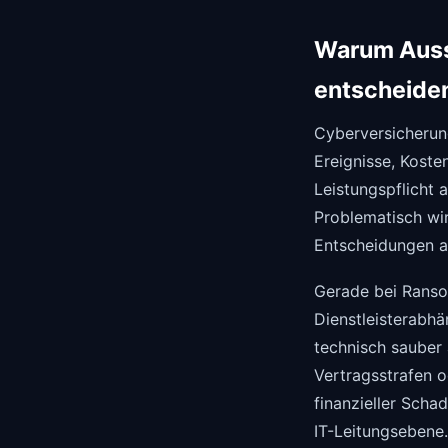
Warum Auss
entscheide
Cyberversicherung
Ereignisse, Koste
Leistungspflicht 
Problematisch wi
Entscheidungen a
Gerade bei Ranso
Dienstleisterabhä
technisch sauber 
Vertragsstrafen o
finanzieller Scha
IT-Leitungsebene.