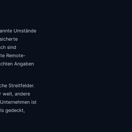
ekannte Umstände
sicherte
ch sind
rte Remote-
machten Angaben
he Streitfelder.
r weit, andere
 Unternehmen ist
ls gedeckt,