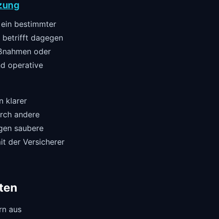
tzung
 ein bestimmter
g betrifft dagegen
aßnahmen oder
nd operative
n klarer
urch andere
gen saubere
t der Versicherer
ten
rn aus