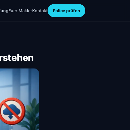
fung
Fuer Makler
Kontakt
Police prüfen
rstehen