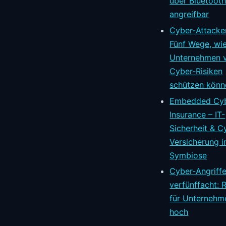
über Bluetoot
angreifbar
Cyber-Attacke
Fünf Wege, wie
Unternehmen 
Cyber-Risiken
schützen könn
Embedded Cyb
Insurance – IT-
Sicherheit & C
Versicherung i
Symbiose
Cyber-Angriff
verfünffacht: R
für Unternehm
hoch