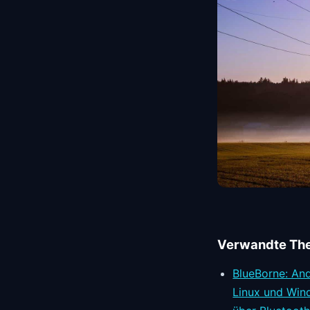
Verwandte Th
BlueBorne: And
Linux und Wi