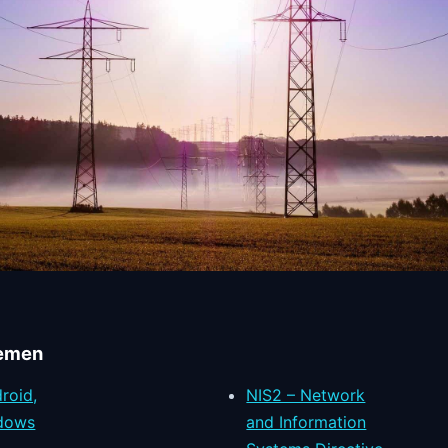
emen
roid,
NIS2 – Network
ndows
and Information