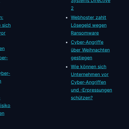
h
Systems Directive
2
n:
Webhoster zahlt
 sich
Lösegeld wegen
vor
Ransomware
Cyber-Angriffe
en
über Weihnachten
er-
gestiegen
Wie können sich
yber-
Unternehmen vor
n
Cyber-Angriffen
und -Erpressungen
e
schützen?
isiko
en