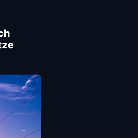
ch
tze