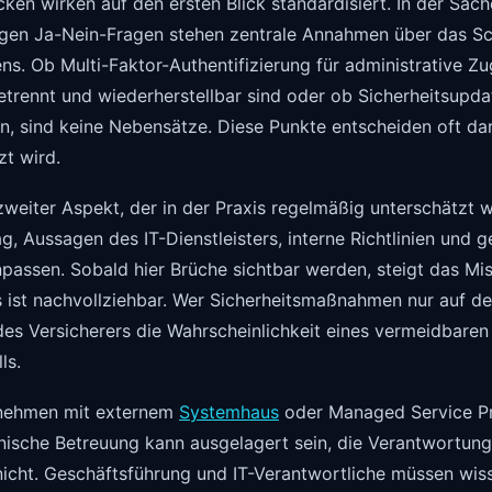
cken wirken auf den ersten Blick standardisiert. In der Sach
nigen Ja-Nein-Fragen stehen zentrale Annahmen über das S
ns. Ob Multi-Faktor-Authentifizierung für administrative 
etrennt und wiederherstellbar sind oder ob Sicherheitsupdat
n, sind keine Nebensätze. Diese Punkte entscheiden oft dar
zt wird.
eiter Aspekt, der in der Praxis regelmäßig unterschätzt wi
, Aussagen des IT-Dienstleisters, interne Richtlinien und ge
assen. Sobald hier Brüche sichtbar werden, steigt das Mi
 ist nachvollziehbar. Wer Sicherheitsmaßnahmen nur auf dem
des Versicherers die Wahrscheinlichkeit eines vermeidbare
ls.
rnehmen mit externem
Systemhaus
oder Managed Service Pro
nische Betreuung kann ausgelagert sein, die Verantwortung
nicht. Geschäftsführung und IT-Verantwortliche müssen wis