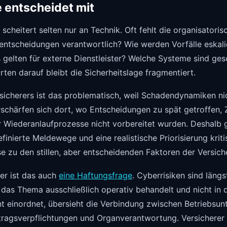
 entscheidet mit
y scheitert selten nur an Technik. Oft fehlt die organisator
tsentscheidungen verantwortlich? Wie werden Vorfälle eskal
gelten für externe Dienstleister? Welche Systeme sind gesc
ten darauf bleibt die Sicherheitslage fragmentiert.
sicherers ist das problematisch, weil Schadendynamiken ni
rschärfen sich dort, wo Entscheidungen zu spät getroffen, 
r Wiederanlaufprozesse nicht vorbereitet wurden. Deshalb
efinierte Meldewege und eine realistische Priorisierung kriti
 zu den stillen, aber entscheidenden Faktoren der Versiche
er ist das auch
eine Haftungsfrage
. Cyberrisiken sind längst
das Thema ausschließlich operativ behandelt und nicht in 
 einordnet, übersieht die Verbindung zwischen Betriebsun
tragsverpflichtungen und Organverantwortung. Versicherer