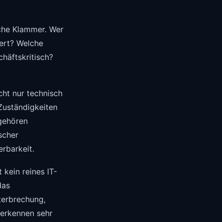
ische Klammer. Wer
iert? Welche
häftskritisch?
cht nur technisch
Zuständigkeiten
 gehören
scher
rbarkeit.
 kein reines IT-
das
terbrechung,
 erkennen sehr