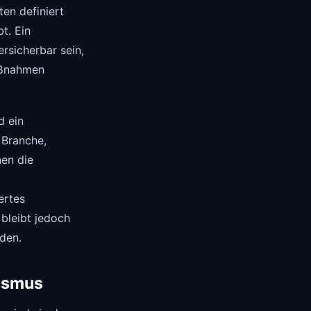
ten definiert
t. Ein
rsicherbar sein,
aßnahmen
d ein
 Branche,
en die
ertes
bleibt jedoch
rden.
lismus