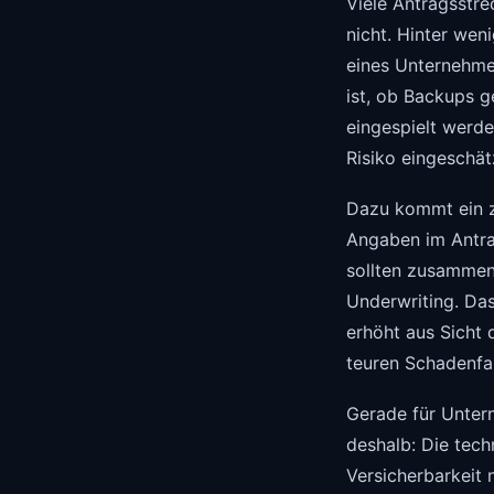
Viele Antragsstre
nicht. Hinter we
eines Unternehme
ist, ob Backups g
eingespielt werde
Risiko eingeschät
Dazu kommt ein zw
Angaben im Antrag
sollten zusammenp
Underwriting. Das
erhöht aus Sicht 
teuren Schadenfal
Gerade für Unte
deshalb: Die tech
Versicherbarkeit 