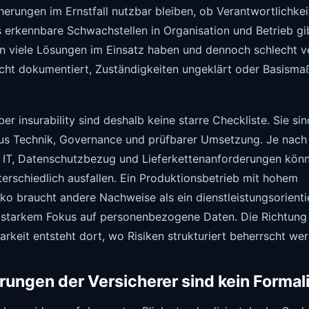
herungen im Ernstfall nutzbar bleiben, ob Verantwortlichkei
erkennbare Schwachstellen in Organisation und Betrieb gib
 viele Lösungen im Einsatz haben und dennoch schlecht ve
cht dokumentiert, Zuständigkeiten ungeklärt oder Basism
er insurability sind deshalb keine starre Checkliste. Sie sin
s Technik, Governance und prüfbarer Umsetzung. Je nach
 IT, Datenschutzbezug und Lieferkettenanforderungen könn
rschiedlich ausfallen. Ein Produktionsbetrieb mit hohem
iko braucht andere Nachweise als ein dienstleistungsorienti
starkem Fokus auf personenbezogene Daten. Die Richtung 
barkeit entsteht dort, wo Risiken strukturiert beherrscht we
rungen der Versicherer sind kein Forma