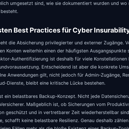
hlich umgesetzt sind, wie sie dokumentiert wurden und wo
besteht.
ten Best Practices für Cyber Insurabilit
steht die Absicherung privilegierter und externer Zugänge. 
ten Konten weiterhin einen der häufigsten Ausgangspunkte
ktor-Authentifizierung ist deshalb für viele Konstellationen
undvoraussetzung. Entscheidend ist aber die konkrete Um
elne Anwendungen gilt, nicht jedoch für Admin-Zugänge, Re
ud-Dienste, bleibt eine kritische Lücke bestehen.
st ein belastbares Backup-Konzept. Nicht jede Datensicheru
Versicherer. Maßgeblich ist, ob Sicherungen vom Produktiv
n geschützt und in vertretbarer Zeit wiederherstellbar sind
e, schafft keine belastbare Resilienz. Genau deshalb zähle
vielen Fällen mehr als die bloße Existenz eines Backup-Tool