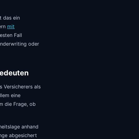
t das ein
ern
mit
sten Fall
Underwriting oder
 bedeuten
s Versicherers als
llem eine
m die Frage, ob
rheitslage anhand
änge abgesichert