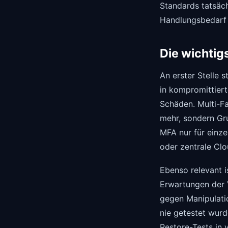
Standards tatsäc
Handlungsbedarf 
Die wichtigs
An erster Stelle 
in kompromittier
Schäden. Multi-Fa
mehr, sondern Gr
MFA nur für einz
oder zentrale Clo
Ebenso relevant i
Erwartungen der 
gegen Manipulatio
nie getestet wurd
Restore-Tests in 