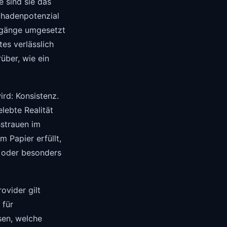
e sind sie das
chadenpotenzial
Zugänge umgesetzt
es verlässlich
über, wie ein
rd: Konsistenz.
lebte Realität
sstrauen im
 Papier erfüllt,
n oder besonders
vider gilt
 für
sen, welche