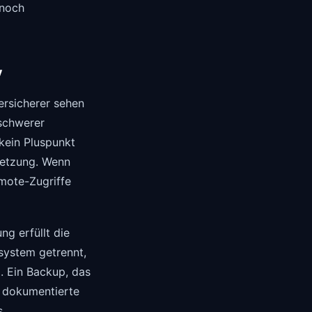
 noch
y
Versicherer sehen
 schwerer
 kein Pluspunkt
setzung. Wenn
mote-Zugriffe
ng erfüllt die
system getrennt,
. Ein Backup, das
n dokumentierte
s.