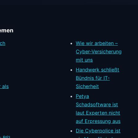
emen
rch
Wie wir arbeiten –
Cyber-Versicherung
mit uns
Handwerk schließt
Bündnis für IT-
 als
Sicherheit
Petya
Schadsoftware ist
laut Experten nicht
auf Erpressung aus
Die Cyberpolice ist
: BSI